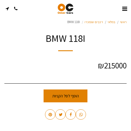
ראשי
במלאי
רכבים שנמכרו
BMW 118I
BMW 118I
₪
215000
הוסף לסל הקניות