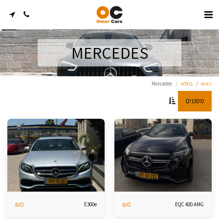
MERCEDES
ראשי
במלאי
Mercedes
מסננים
₪
0
₪
0
E300e
EQC 400 AMG