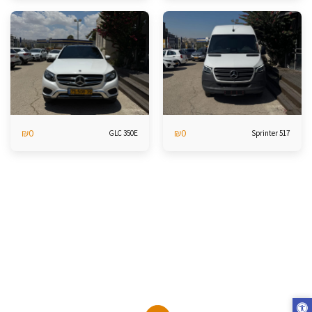
₪
0
₪
0
GLC 350E
Sprinter 517